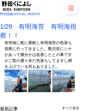
野田国義OFFICIAL WEBSITE
1/29 有明海苔 有明海視
察！！
有明海に船に乗船し有明海苔の色落ち
視察に行ってきました。数日前にシケ
があって幾分かは改善したとの事です
がご覧の通り未だ色落ちしてますし網
を上げている所もありました。
すべて表示
最新記事