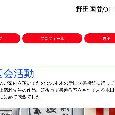
野田国義OFFI
プ
プロフィール
政策
 国会活動
のご案内を頂いてたので六本木の新国立美術館に行って
上清雅先生の作品、筑後市で書道教室をされてある永田
に改めて感激でした。