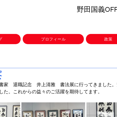
野田国義OFFI
プ
プロフィール
政策
視察
書家　退職記念　井上清雅　書法展に行ってきました。
した。これからの益々のご活躍を期待してます。