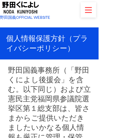
野田国義OFFICIAL WEBSITE
個人情報保護方針（プラ
イバシーポリシー）
野田国義事務所（「野田
くによし後援会」を含
む。以下同じ）および立
憲民主党福岡県参議院選
挙区第１総支部は、皆さ
まからご提供いただき
ましたいかなる個人情
報も厳正に管理・保管