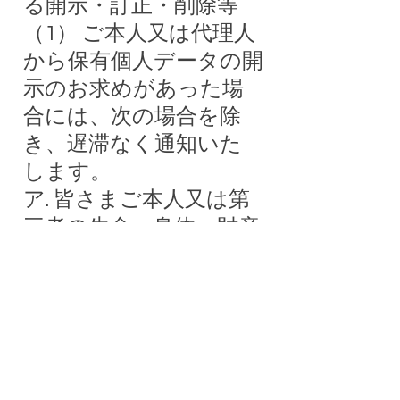
る開示・訂正・削除等
（1） ご本人又は代理人
から保有個人データの開
示のお求めがあった場
合には、次の場合を除
き、遅滞なく通知いた
します。
ア. 皆さまご本人又は第
三者の生命、身体、財産
その他の権利利益を害す
るおそれがある場合
イ. 野田国義事務所およ
び立憲民主党福岡県参議
院選挙区第１総支部の業