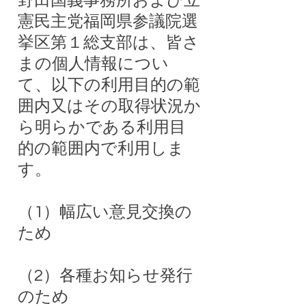
野田国義事務所および立
憲民主党福岡県参議院選
挙区第１総支部は、皆さ
まの個人情報につい
て、以下の利用目的の範
囲内又はその取得状況か
ら明らかである利用目
的の範囲内で利用しま
す。
（1）幅広い意見交換の
ため
（2）各種お知らせ発行
のため