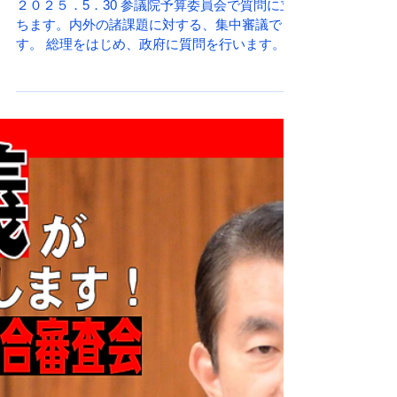
前・予算委員会で質問しま
す。
２０２５．5．30 参議院予算委員会で質問に立
ちます。内外の諸課題に対する、集中審議で
す。 総理をはじめ、政府に質問を行います。
NHKテレビ、ラジオ放送があります！！ 時間
（予定）10:02～10:28 主な質問項目 ●物価高対
策 ●政治とカネの問題 ●インフラ老朽化対策...