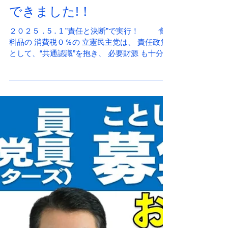
2025年5月1日
国政レポート25 ５月号が
できました!！
２０２５．5．1 ”責任と決断”で実行！ 食
料品の 消費税０％の 立憲民主党は、 責任政党
として、“共通認識”を抱き、 必要財源 も十分熟
慮して ｢食料品の消費税ゼロ％」 を打ち出しま
した。 中低所得者の消費税を実質的に還付する
「給付付き税額控除」 を導入するまでの...