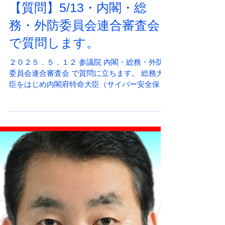
2025年5月12日
【質問】5/13・内閣・総
務・外防委員会連合審査会
で質問します。
２０２５．５．１２ 参議院 内閣・総務・外防
委員会連合審査会 で質問に立ちます。 総務大
臣をはじめ内閣府特命大臣（サイバー安全保障
担当）、政府に質問を行います。 時間（予定）
10:20～10:40 「能動的サイバー防御法案」(仮
称)...