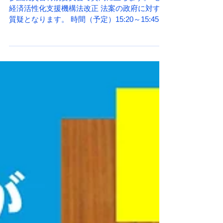
特別委員会で質問します。
参議院災害特別委員会で質問に立ちます。 地域
経済活性化支援機構法改正 法案の政府に対する
質疑となります。 時間（予定）15:20～15:45 イ
ンターネット【参議院審議中】でご覧くださ
い！ 参議院インターネット審議中継